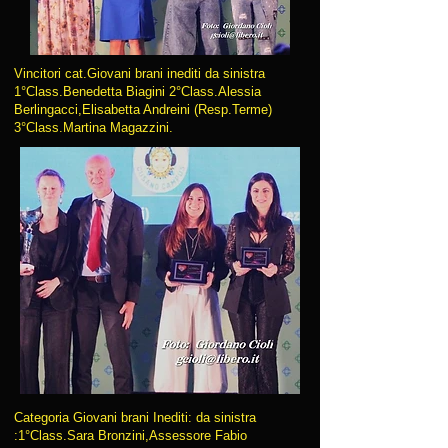
Vincitori cat.Giovani brani inediti da sinistra
1°Class.Benedetta Biagini 2°Class.Alessia
Berlingacci,Elisabetta Andreini (Resp.Terme)
3°Class.Martina Magazzini.
Categoria Giovani brani Inediti: da sinistra
:1°Class.Sara Bronzini,Assessore Fabio