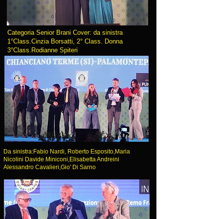
Categoria Senior Brani Cover: da sinistra
1°Class.Cinzia Borsatti, 2° Class. Donna
3°Class.Rodianne Spiteri
Da sinistra:Fabio Nardi, Roberto Esposito,Maria
Nicolini Davide Miniconi,Elisabetta Andreini
Alessandro Cavalieri,Gio' Di Sarno