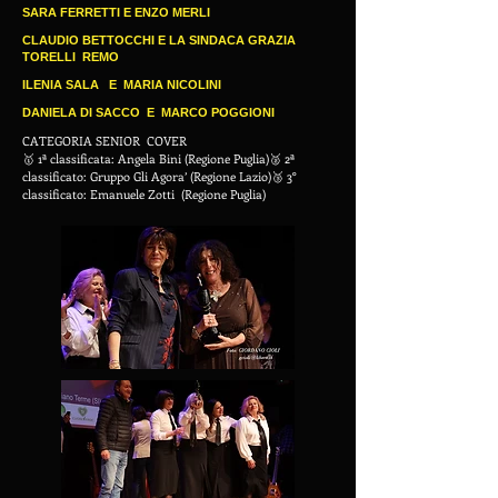
SARA FERRETTI E ENZO MERLI
CLAUDIO BETTOCCHI E LA SINDACA GRAZIA
TORELLI REMO
ILENIA SALA E MARIA NICOLINI
DANIELA DI SACCO E MARCO POGGIONI
CATEGORIA SENIOR COVER
🥇 1ª classificata: Angela Bini (Regione Puglia)🥈 2ª
classificato: Gruppo Gli Agora’ (Regione Lazio)🥉 3°
classificato: Emanuele Zotti (Regione Puglia)