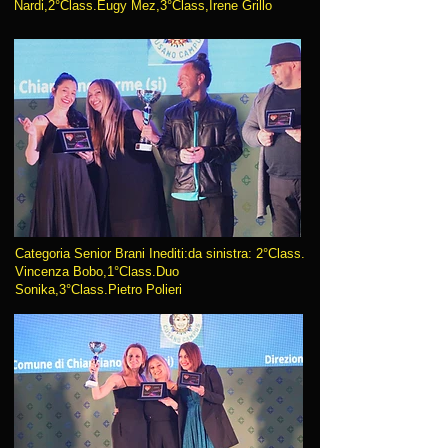
Nardi,2°Class.Eugy Mez,3°Class,Irene Grillo
Categoria Senior Brani Inediti:da sinistra: 2°Class.
Vincenza Bobo,1°Class.Duo
Sonika,3°Class.Pietro Polieri