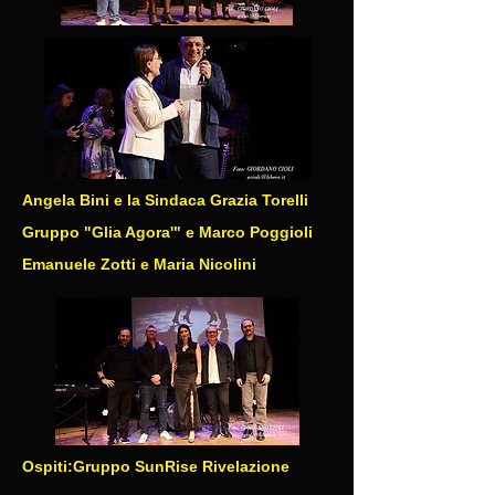
Angela Bini e la Sindaca Grazia Torelli
Gruppo "Glia Agora'" e Marco Poggioli
Emanuele Zotti e Maria Nicolini
Ospiti:Gruppo SunRise Rivelazione