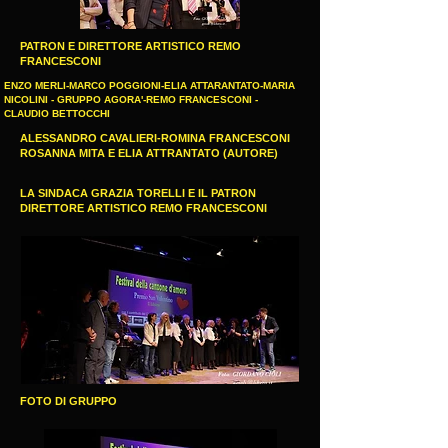
PATRON E DIRETTORE ARTISTICO REMO
FRANCESCONI
ENZO MERLI-MARCO POGGIONI-ELIA ATTARANTATO-MARIA
NICOLINI - GRUPPO AGORA'-REMO FRANCESCONI -
CLAUDIO BETTOCCHI
ALESSANDRO CAVALIERI-ROMINA FRANCESCONI
ROSANNA MITA E ELIA ATTRANTATO (AUTORE)
LA SINDACA GRAZIA TORELLI E IL PATRON
DIRETTORE ARTISTICO REMO FRANCESCONI
FOTO DI GRUPPO