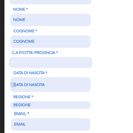
NOME
COGNOME
C.A.P/CITTA'/PROVINCIA
r
DATA DI NASCITA
*
e
q
u
i
r
e
REGIONE
d
EMAIL