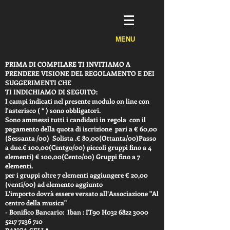
MENU
PRIMA DI COMPILARE TI INVITIAMO A
PRENDERE VISIONE DEL REGOLAMENTO E DEI
SUGGERIMENTI CHE
TI INDICHIAMO DI SEGUITO:
I campi indicati nel presente modulo on line con
l'asterisco ( * ) sono obbligatori.
Sono ammessi tutti i candidati in regola con il
pagamento della quota di iscrizione pari a € 60,00
(Sessanta /00) Solista .€ 80,00(Ottanta/00)Passo
a due.€ 100,00(Centgo/00) piccoli gruppi fino a 4
elementi) € 100,00(Cento/00) Gruppi fino a 7
elementi.
per i gruppi oltre 7 elementi aggiungere € 20,00
(venti/00) ad elemento aggiunto
L'importo dovrà essere versato all’Associazione "Al
centro della musica"
- Bonifico Bancario: Iban : IT90 H032
6822 3000
5217 7236
710